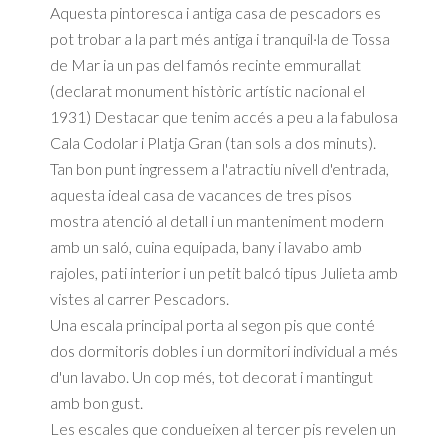
Aquesta pintoresca i antiga casa de pescadors es
pot trobar a la part més antiga i tranquil·la de Tossa
de Mar ia un pas del famós recinte emmurallat
(declarat monument històric artístic nacional el
1931) Destacar que tenim accés a peu a la fabulosa
Cala Codolar i Platja Gran (tan sols a dos minuts).
Tan bon punt ingressem a l'atractiu nivell d'entrada,
aquesta ideal casa de vacances de tres pisos
mostra atenció al detall i un manteniment modern
amb un saló, cuina equipada, bany i lavabo amb
rajoles, pati interior i un petit balcó tipus Julieta amb
vistes al carrer Pescadors.
Una escala principal porta al segon pis que conté
dos dormitoris dobles i un dormitori individual a més
d'un lavabo. Un cop més, tot decorat i mantingut
amb bon gust.
Les escales que condueixen al tercer pis revelen un