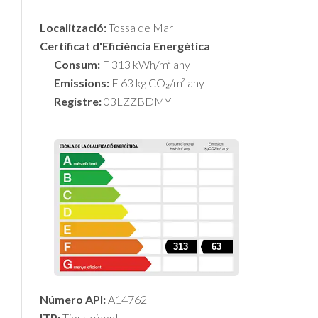
Localització:
Tossa de Mar
Certificat d'Eficiència Energètica
Consum:
F 313 kWh/m² any
Emissions:
F 63 kg CO₂/m² any
Registre:
03LZZBDMY
313
63
Número API:
A14762
ITP:
Tipus vigent