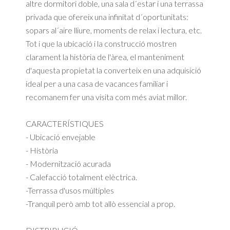
altre dormitori doble, una sala d´estar i una terrassa
privada que ofereix una infinitat d´oportunitats:
sopars al´aire lliure, moments de relax i lectura, etc.
Tot i que la ubicació i la construcció mostren
clarament la història de l'àrea, el manteniment
d'aquesta propietat la converteix en una adquisició
ideal per a una casa de vacances familiar i
recomanem fer una visita com més aviat millor.
CARACTERÍSTIQUES
- Ubicació envejable
- Història
- Modernització acurada
- Calefacció totalment elèctrica.
-Terrassa d'usos múltiples
-Tranquil però amb tot allò essencial a prop.