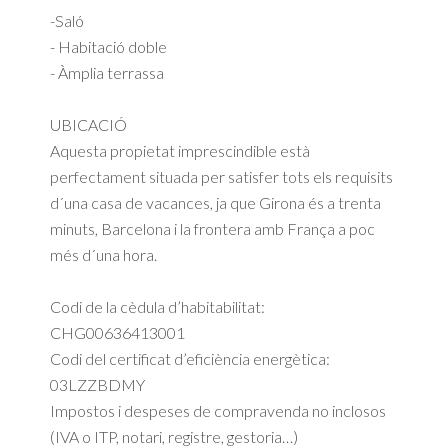
-Saló
- Habitació doble
- Àmplia terrassa
UBICACIÓ
Aquesta propietat imprescindible està
perfectament situada per satisfer tots els requisits
d´una casa de vacances, ja que Girona és a trenta
minuts, Barcelona i la frontera amb França a poc
més d´una hora.
Codi de la cèdula d’habitabilitat:
CHG00636413001
Codi del certificat d’eficiència energètica:
03LZZBDMY
Impostos i despeses de compravenda no inclosos
(IVA o ITP, notari, registre, gestoria…)